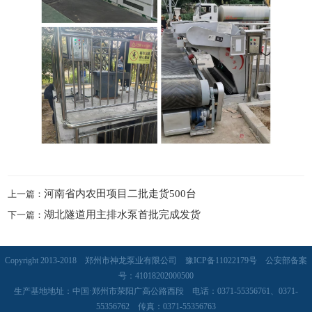
河南省内农田项目二批走货500台
上一篇：
湖北隧道用主排水泵首批完成发货
下一篇：
Copyright 2013-2018 郑州市神龙泵业有限公司
豫ICP备11022179号
公安部备案
号：41018202000500
生产基地地址：中国·郑州市荥阳广高公路西段 电话：0371-55356761、0371-
55356762 传真：0371-55356763